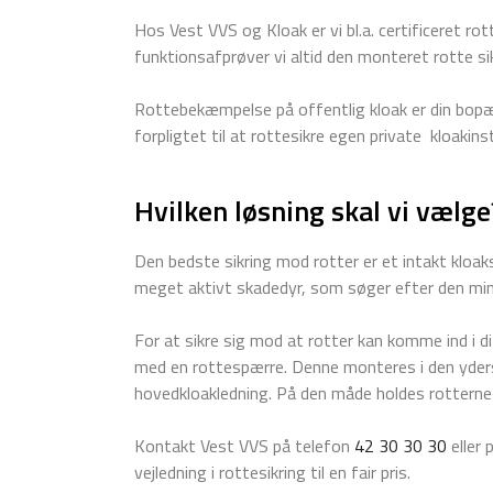
Hos Vest VVS og Kloak er vi bl.a. certificeret r
funktionsafprøver vi altid den monteret rotte sik
Rottebekæmpelse på offentlig kloak er din bop
forpligtet til at rottesikre egen private kloakinst
Hvilken løsning skal vi vælge
Den bedste sikring mod rotter er et intakt klo
meget aktivt skadedyr, som søger efter den min
For at sikre sig mod at rotter kan komme ind i di
med en rottespærre. Denne monteres i den yder
hovedkloakledning. På den måde holdes rotterne 
Kontakt Vest VVS på telefon
42 30 30 30
eller 
vejledning i rottesikring til en fair pris.