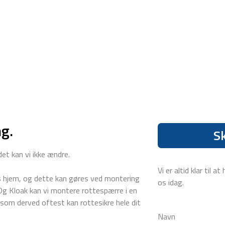
ng.
Sk
det kan vi ikke ændre.
Vi er altid klar til
res hjem, og dette kan gøres ved montering
os idag.
 Og Kloak kan vi montere rottespærre i en
, som derved oftest kan rottesikre hele dit
Navn