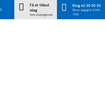
Få et tilbud
Ring 42 30 30 30
R
idag
Åbner dagligt kl. 0700 -
1500
Helt uforpligtende